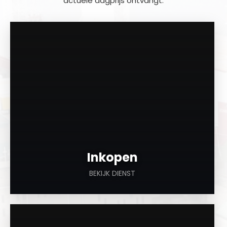
actuele dagprijs ontvangt.
a
Inkopen
BEKIJK DIENST
a