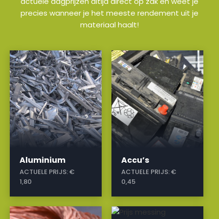
actuele dagprijzen altijd direct op zak en weet je
precies wanneer je het meeste rendement uit je
materiaal haalt!
a
a
Aluminium
Accu’s
ACTUELE PRIJS:
€
ACTUELE PRIJS:
€
1,80
0,45
a
a