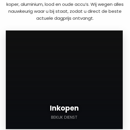
koper, aluminium, lood en oude accu’s. Wij wegen alles
nauwkeurig waar u bij staat, zodat u direct de beste
actuele dagprijs ontvangt.
a
Inkopen
BEKIJK DIENST