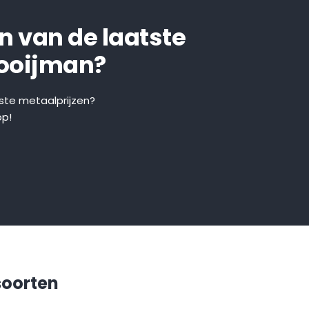
en van de laatste
Kooijman?
tste metaalprijzen?
pp!
soorten