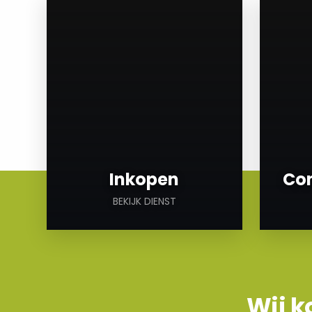
a
a
Inkopen
Con
BEKIJK DIENST
Wij k