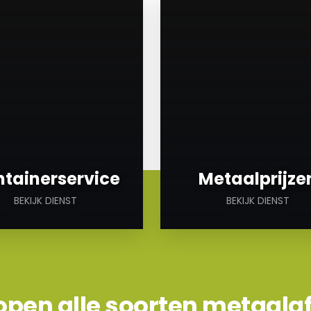
a
tainerservice
Metaalprijze
BEKIJK DIENST
BEKIJK DIENST
open alle soorten metaalaf