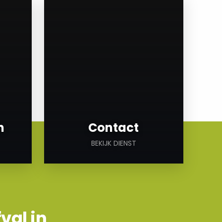
a
n
Contact
BEKIJK DIENST
val in