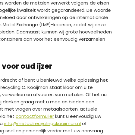
ens worden de metalen verwerkt volgens de eisen
gelijke kwaliteit wordt gegarandeerd. De waarde
ïnvloed door ontwikkelingen op de internationale
n Metal Exchange (LME)-koersen, zodat wij onze
n bieden. Daarnaast kunnen wij grote hoeveelheden
 containers aan voor het eenvoudig verzamelen
 voor oud ijzer
Dordrecht of bent u benieuwd welke oplossing het
recycling C. Kooijman staat klaar om u te
, verwerken en afvoeren van metalen. Of het nu
wij denken graag met u mee en bieden een
cht met vragen over metaalsoorten, actuele
 Via het
contactformulier
kunt u eenvoudig uw
ia
info@metaalrecyclingckooijman.nl
of
aag snel en persoonlijk verder met uw aanvraag.