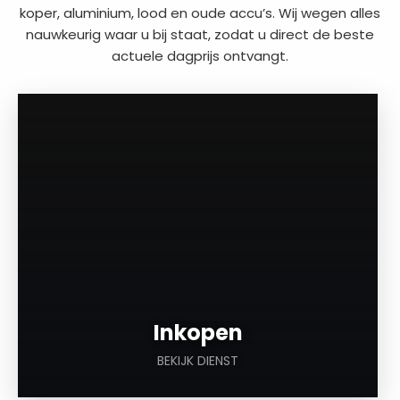
koper, aluminium, lood en oude accu’s. Wij wegen alles
nauwkeurig waar u bij staat, zodat u direct de beste
actuele dagprijs ontvangt.
a
Inkopen
BEKIJK DIENST