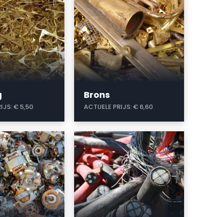
g
Brons
IJS:
€ 5,50
ACTUELE PRIJS:
€ 6,60
a