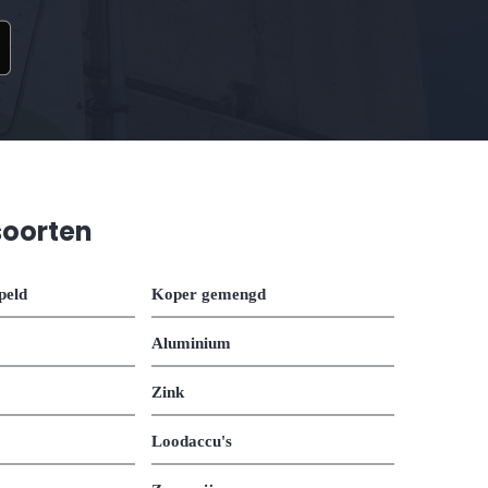
soorten
peld
Koper gemengd
Aluminium
Zink
Loodaccu's