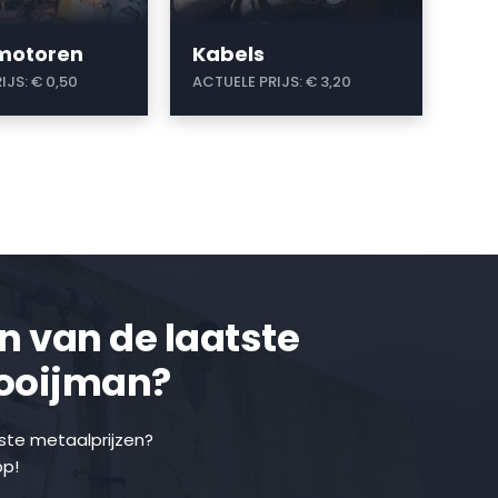
omotoren
Kabels
IJS:
€ 0,50
ACTUELE PRIJS:
€ 3,20
en van de laatste
Kooijman?
tste metaalprijzen?
pp!