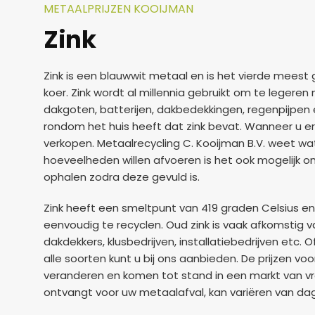
METAALPRIJZEN KOOIJMAN
Zink
Zink is een blauwwit metaal en is het vierde meest 
koer. Zink wordt al millennia gebruikt om te legeren
dakgoten, batterijen, dakbedekkingen, regenpijpen 
rondom het huis heeft dat zink bevat. Wanneer u er
verkopen. Metaalrecycling C. Kooijman B.V. weet 
hoeveelheden willen afvoeren is het ook mogelijk 
ophalen zodra deze gevuld is.
Zink heeft een smeltpunt van 419 graden Celsius e
eenvoudig te recyclen. Oud zink is vaak afkomstig v
dakdekkers, klusbedrijven, installatiebedrijven etc.
alle soorten kunt u bij ons aanbieden. De prijzen vo
veranderen en komen tot stand in een markt van vra
ontvangt voor uw metaalafval, kan variëren van dag