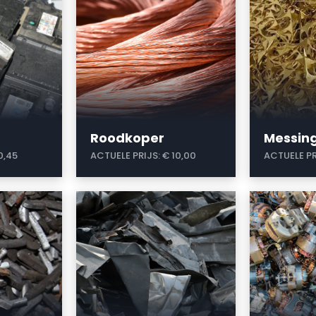
Roodkoper
Messin
0,45
ACTUELE PRIJS:
€ 10,00
ACTUELE PR
a
a