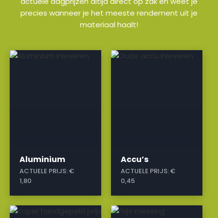
actuele dagprijzen altijd direct op zak en weet je
precies wanneer je het meeste rendement uit je
materiaal haalt!
a
a
Aluminium
Accu’s
ACTUELE PRIJS:
€
ACTUELE PRIJS:
€
1,80
0,45
a
a