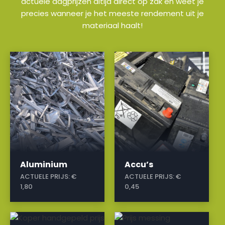
actuele dagprijzen altijd direct op zak en weet je
precies wanneer je het meeste rendement uit je
materiaal haalt!
a
a
Aluminium
Accu’s
ACTUELE PRIJS:
€
ACTUELE PRIJS:
€
1,80
0,45
a
a