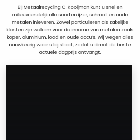
Bij Metaalrecycling C. Kooijman kunt u snel en
milieuvriendelijk alle soorten ijzer, schroot en oude
metalen inleveren. Zowel particulieren als zakelijke
klanten zijn welkom voor de inname van metalen zoals
koper, aluminium, lood en oude accu’s. Wij wegen alles
nauwkeurig waar u bij staat, zodat u direct de beste
actuele dagprijs ontvangt.
a