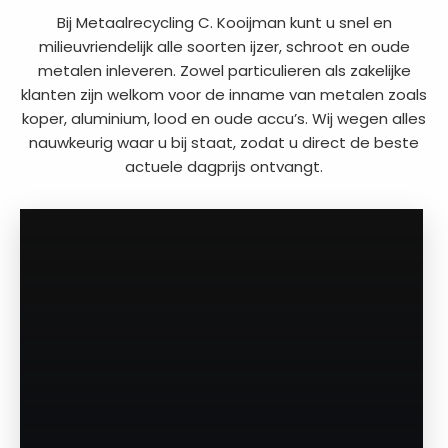
Bij Metaalrecycling C. Kooijman kunt u snel en
milieuvriendelijk alle soorten ijzer, schroot en oude
metalen inleveren. Zowel particulieren als zakelijke
klanten zijn welkom voor de inname van metalen zoals
koper, aluminium, lood en oude accu’s. Wij wegen alles
nauwkeurig waar u bij staat, zodat u direct de beste
actuele dagprijs ontvangt.
a