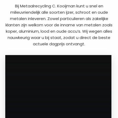
Bij Metaalrecycling C. Kooijman kunt u snel en
milieuvriendelijk alle soorten ijzer, schroot en oude
metalen inleveren. Zowel particulieren als zakelijke
klanten zijn welkom voor de inname van metalen zoals
koper, aluminium, lood en oude accu’s. Wij wegen alles
nauwkeurig waar u bij staat, zodat u direct de beste
actuele dagprijs ontvangt.
a