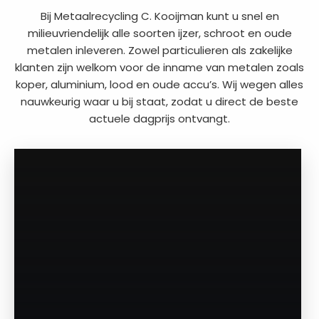
Bij Metaalrecycling C. Kooijman kunt u snel en
milieuvriendelijk alle soorten ijzer, schroot en oude
metalen inleveren. Zowel particulieren als zakelijke
klanten zijn welkom voor de inname van metalen zoals
koper, aluminium, lood en oude accu’s. Wij wegen alles
nauwkeurig waar u bij staat, zodat u direct de beste
actuele dagprijs ontvangt.
a