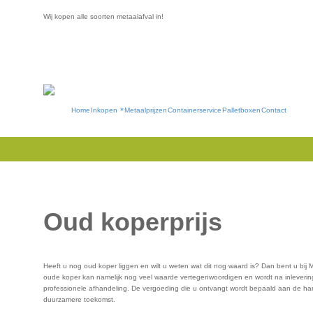
Wij kopen alle soorten metaalafval in!
Home
Inkopen
Metaalprijzen
Containerservice
Palletboxen
Contact
Oud koperprijs
Heeft u nog oud koper liggen en wilt u weten wat dit nog waard is? Dan bent u bij M
oude koper kan namelijk nog veel waarde vertegenwoordigen en wordt na inlevering 
professionele afhandeling. De vergoeding die u ontvangt wordt bepaald aan de hand 
duurzamere toekomst.