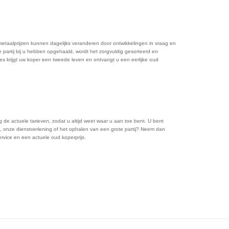
etaalprijzen kunnen dagelijks veranderen door ontwikkelingen in vraag en
 partij bij u hebben opgehaald, wordt het zorgvuldig gesorteerd en
es krijgt uw koper een tweede leven en ontvangt u een eerlijke oud
 de actuele tarieven, zodat u altijd weet waar u aan toe bent. U bent
, onze dienstverlening of het ophalen van een grote partij? Neem dan
ervice en een actuele oud koperprijs.