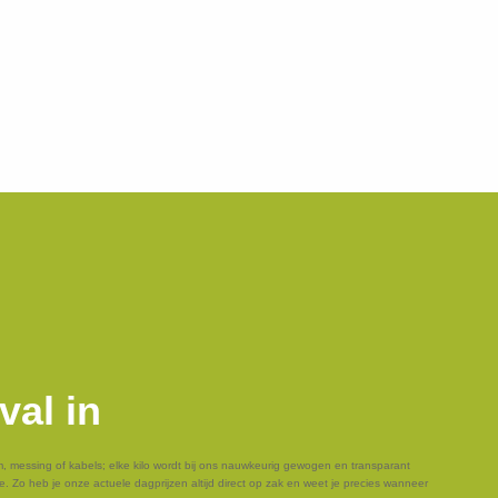
val in
um, messing of kabels; elke kilo wordt bij ons nauwkeurig gewogen en transparant
e. Zo heb je onze actuele dagprijzen altijd direct op zak en weet je precies wanneer