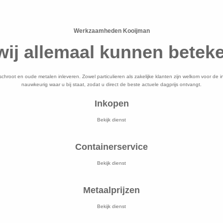
Werkzaamheden Kooijman
wij allemaal kunnen betek
er, schroot en oude metalen inleveren. Zowel particulieren als zakelijke klanten zijn welkom voor 
nauwkeurig waar u bij staat, zodat u direct de beste actuele dagprijs ontvangt.
Inkopen
Bekijk dienst
Containerservice
Bekijk dienst
Metaalprijzen
Bekijk dienst