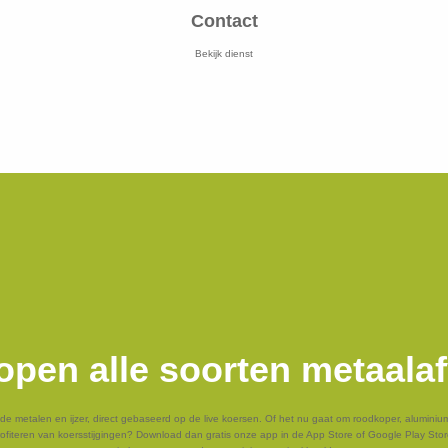
Contact
Bekijk dienst
open alle soorten metaalaf
oude metalen en ijzer, direct gebaseerd op de live koersen. Of het nu gaat om roodkoper, alumini
profiteren van koersstijgingen? Download dan gratis onze app in de App Store of Google Play Stor