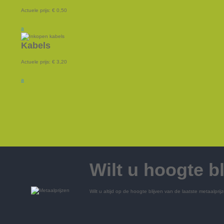
Actuele prijs:
€ 0,50
a
Kabels
Actuele prijs:
€ 3,20
a
Wilt u hoogte b
Wilt u altijd op de hoogte blijven van de laatste metaalpr