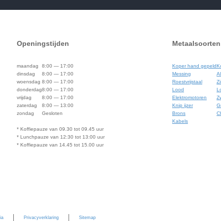
Openingstijden
Metaalsoorten
maandag
8:00 — 17:00
Koper hand gepeld
K
dinsdag
8:00 — 17:00
Messing
A
woensdag
8:00 — 17:00
Roestvrijstaal
Z
donderdag
8:00 — 17:00
Lood
L
vrijdag
8:00 — 17:00
Elektromotoren
Zw
zaterdag
8:00 — 13:00
Knip ijzer
Gr
zondag
Gesloten
Brons
C
Kabels
* Koffiepauze van 09.30 tot 09.45 uur
* Lunchpauze van 12:30 tot 13:00 uur
* Koffiepauze van 14.45 tot 15.00 uur
ia
Privacyverklaring
Sitemap