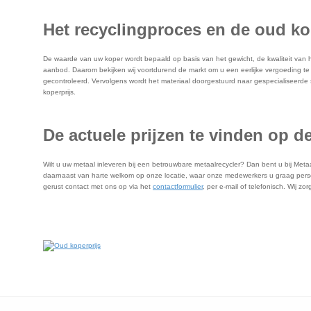
Het recyclingproces en de oud ko
De waarde van uw koper wordt bepaald op basis van het gewicht, de kwaliteit van 
aanbod. Daarom bekijken wij voortdurend de markt om u een eerlijke vergoeding te 
gecontroleerd. Vervolgens wordt het materiaal doorgestuurd naar gespecialiseerde 
koperprijs.
De actuele prijzen te vinden op d
Wilt u uw metaal inleveren bij een betrouwbare metaalrecycler? Dan bent u bij Meta
daarnaast van harte welkom op onze locatie, waar onze medewerkers u graag persoo
gerust contact met ons op via het
contactformulier
, per e-mail of telefonisch. Wij 
Vrijblijvend contact