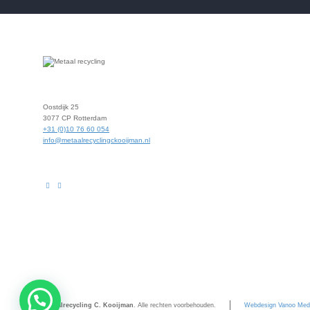
Oostdijk 25
3077 CP Rotterdam
+31 (0)10 76 60 054
info@metaalrecyclingckooijman.nl
Metaalrecycling C. Kooijman
. Alle rechten voorbehouden.
Webdesign Vanoo Med