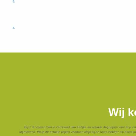
a
a
Wij k
Bij C. Kooijman ben je verzekerd van eerlijke en actuele dagprijzen voor al je 
afgerekend. Wil je de actuele prijzen voortaan altijd bij de hand hebben en direct 