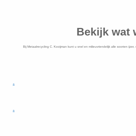
Bekijk wat 
Bij Metaalrecycling C. Kooijman kunt u snel en milieuvriendelijk alle soorten ijz
a
a