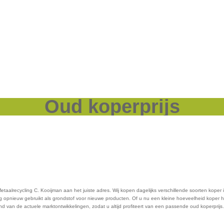
Oud koperprijs
etaalrecycling C. Kooijman aan het juiste adres. Wij kopen dagelijks verschillende soorten koper
opnieuw gebruikt als grondstof voor nieuwe producten. Of u nu een kleine hoeveelheid koper heef
van de actuele marktontwikkelingen, zodat u altijd profiteert van een passende oud koperprijs. Z