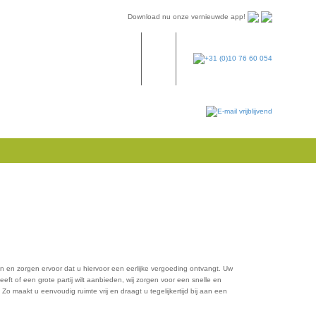
Download nu onze vernieuwde app!
+31 (0)10 76 60 054
E-mail vrijblijvend
 in en zorgen ervoor dat u hiervoor een eerlijke vergoeding ontvangt. Uw
t of een grote partij wilt aanbieden, wij zorgen voor een snelle en
o maakt u eenvoudig ruimte vrij en draagt u tegelijkertijd bij aan een