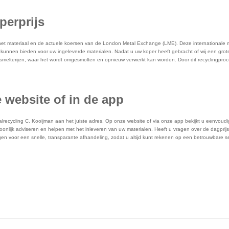
perprijs
het materiaal en de actuele koersen van de London Metal Exchange (LME). Deze internationale m
kunnen bieden voor uw ingeleverde materialen. Nadat u uw koper heeft gebracht of wij een grote
smelterijen, waar het wordt omgesmolten en opnieuw verwerkt kan worden. Door dit recyclingproc
e website of in de app
alrecycling C. Kooijman aan het juiste adres. Op onze website of via onze app bekijkt u eenvoudig
nlijk adviseren en helpen met het inleveren van uw materialen. Heeft u vragen over de dagprijs
zorgen voor een snelle, transparante afhandeling, zodat u altijd kunt rekenen op een betrouwbare s