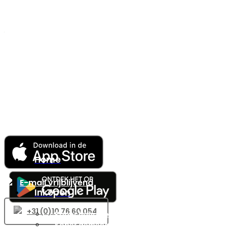
Home
E-mail vrijblijvend
Inkopen
+31 (0)10 76 60 054
Koper hand gepeld
Koper gemengd