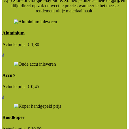
App Store of Google Play Store. Zo heb je onze actuele dagprijzen
altijd direct op zak en weet je precies wanneer je het meeste
rendement uit je materiaal haalt!
Aluminium
Actuele prijs:
€ 1,80
a
Accu’s
Actuele prijs:
€ 0,45
a
Roodkoper
Actuele prijs:
€ 10,00