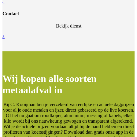
a
Contact
Bekijk dienst
a
Wij kopen alle soorten
metaalafval in
Bij C. Kooijman ben je verzekerd van eerlijke en actuele dagprijzen
voor al je oude metalen en ijzer, direct gebaseerd op de live koersen.
Of het nu gaat om roodkoper, aluminium, messing of kabels; elke
kilo wordt bij ons nauwkeurig gewogen en transparant afgerekend.
Wil je de actuele prijzen voortaan altijd bij de hand hebben en direct
profiteren van koersstijgingen? Download dan gratis onze app in de