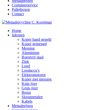
Metaalprijzen
Containerservice
Palletboxen
Contact
Home
Inkopen
Koper hand gepeld
Koper gemengd
Messing
Aluminium
Roestvrij staal
Zink
Lood
Loodaccu’s
Elektromotoren
Koper met messing
Knip ijzer
Gruis ijzer
Brons
Sloopmetalen
Kabels
Metaalprijzen