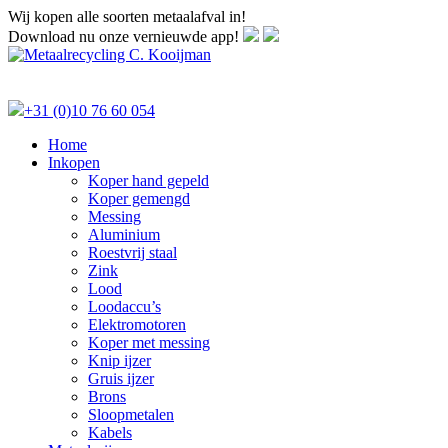
Wij kopen alle soorten metaalafval in!
Download nu onze vernieuwde app!
+31 (0)10 76 60 054
Home
Inkopen
Koper hand gepeld
Koper gemengd
Messing
Aluminium
Roestvrij staal
Zink
Lood
Loodaccu’s
Elektromotoren
Koper met messing
Knip ijzer
Gruis ijzer
Brons
Sloopmetalen
Kabels