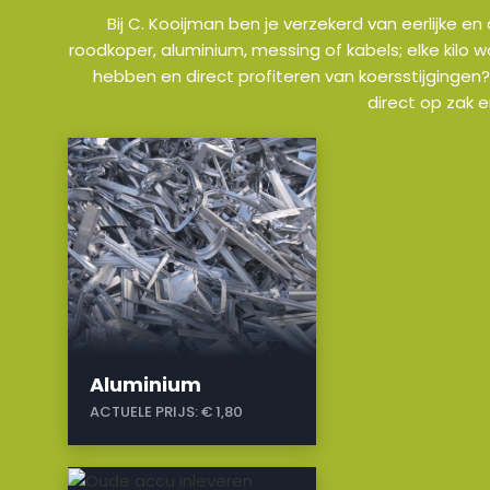
Bij C. Kooijman ben je verzekerd van eerlijke e
roodkoper, aluminium, messing of kabels; elke kilo 
hebben en direct profiteren van koersstijgingen?
direct op zak 
a
Aluminium
ACTUELE PRIJS:
€ 1,80
a