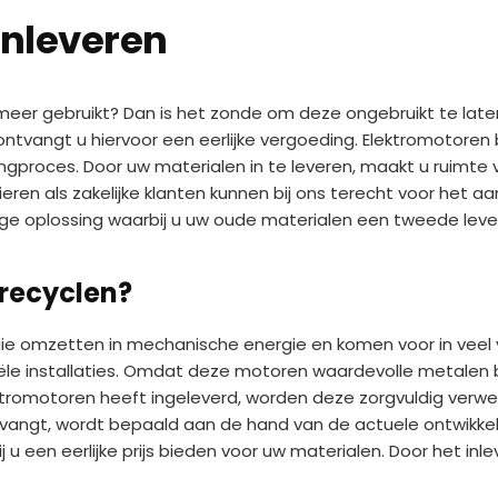
inleveren
meer gebruikt? Dan is het zonde om deze ongebruikt te laten 
tvangt u hiervoor een eerlijke vergoeding. Elektromotoren
proces. Door uw materialen in te leveren, maakt u ruimte vrij
eren als zakelijke klanten kunnen bij ons terecht voor het a
ge oplossing waarbij u uw oude materialen een tweede leven 
recyclen?
gie omzetten in mechanische energie en komen voor in veel 
ële installaties. Omdat deze motoren waardevolle metalen be
tromotoren heeft ingeleverd, worden deze zorgvuldig verwe
vangt, wordt bepaald aan de hand van de actuele ontwikke
 u een eerlijke prijs bieden voor uw materialen. Door het i