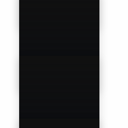
Inkopen
BEKIJK DIENST
a
Containerservice
BEKIJK DIENST
a