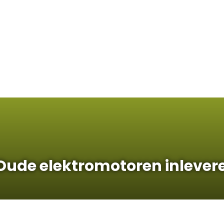
Containerservice
Palletboxen
Contact
Oude elektromotoren inlever