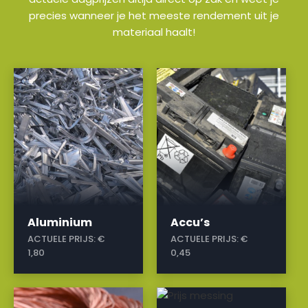
precies wanneer je het meeste rendement uit je
materiaal haalt!
a
a
Aluminium
Accu’s
ACTUELE PRIJS:
€
ACTUELE PRIJS:
€
1,80
0,45
a
a