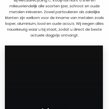
Bij Metaalrecycling C. Kooijman kunt u snel en
milieuvriendelijk alle soorten ijzer, schroot en oude
metalen inleveren. Zowel particulieren als zakelijke
klanten zijn welkom voor de inname van metalen zoals
koper, aluminium, lood en oude accu’s. Wij wegen alles
nauwkeurig waar u bij staat, zodat u direct de beste
actuele dagprijs ontvangt.
a