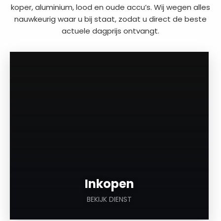
koper, aluminium, lood en oude accu’s. Wij wegen alles
nauwkeurig waar u bij staat, zodat u direct de beste
actuele dagprijs ontvangt.
a
Inkopen
BEKIJK DIENST