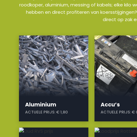
roodkoper, aluminium, messing of kabels; elke kilo 
hebben en direct profiteren van koersstijgingen?
direct op zak 
a
a
Aluminium
Accu’s
ACTUELE PRIJS:
€ 1,80
ACTUELE PRIJS:
€ 
a
a