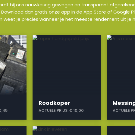
wordt bij ons nauwkeurig gewogen en transparant afgerekend. W
 Download dan gratis onze app in de App Store of Google Pla
en weet je precies wanneer je het meeste rendement uit je m
a
a
Roodkoper
Messin
0,45
ACTUELE PRIJS:
€ 10,00
ACTUELE PR
a
a