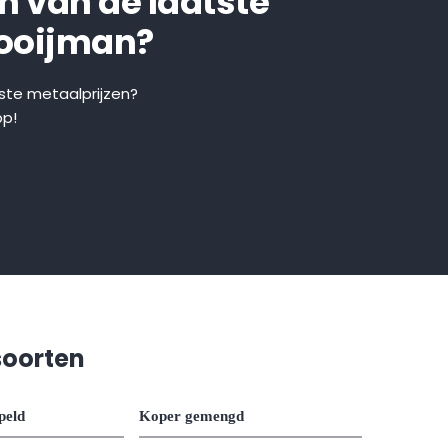
en van de laatste
Kooijman?
tste metaalprijzen?
pp!
soorten
peld
Koper gemengd