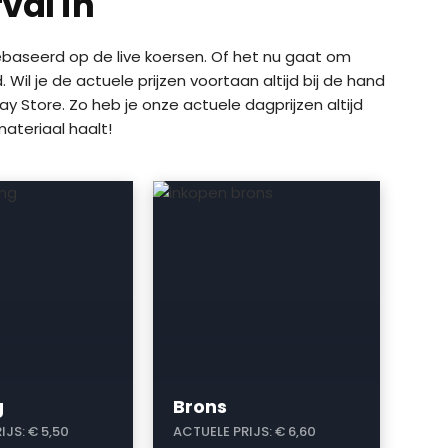
val in
 gebaseerd op de live koersen. Of het nu gaat om
il je de actuele prijzen voortaan altijd bij de hand
y Store. Zo heb je onze actuele dagprijzen altijd
ateriaal haalt!
a
g
Brons
IJS:
€ 5,50
ACTUELE PRIJS:
€ 6,60