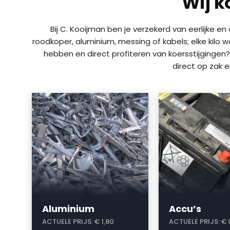
Wij k
Bij C. Kooijman ben je verzekerd van eerlijke e
roodkoper, aluminium, messing of kabels; elke kilo 
hebben en direct profiteren van koersstijgingen?
direct op zak 
a
a
Aluminium
Accu’s
ACTUELE PRIJS:
€ 1,80
ACTUELE PRIJS:
€ 