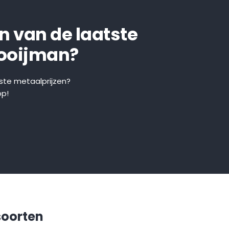
en van de laatste
Kooijman?
tste metaalprijzen?
pp!
soorten