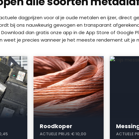
open alle soorten metaalaf
n actuele dagprijzen voor al je oude metalen en ijzer, direct
wordt bij ons nauwkeurig gewogen en transparant afgerekend. W
 Download dan gratis onze app in de App Store of Google Pla
en weet je precies wanneer je het meeste rendement uit je m
a
a
Roodkoper
Messin
0,45
ACTUELE PRIJS:
€ 10,00
ACTUELE PR