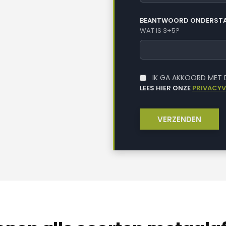
BEANTWOORD ONDERSTA
WAT IS 3+5?
IK GA AKKOORD MET
LEES HIER ONZE
PRIVACY