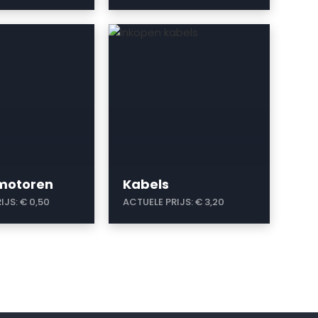
a
omotoren
Kabels
IJS:
€ 0,50
ACTUELE PRIJS:
€ 3,20