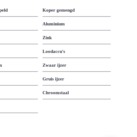
peld
Koper gemengd
Aluminium
Zink
Loodaccu's
n
Zwaar ijzer
Gruis ijzer
Chroomstaal