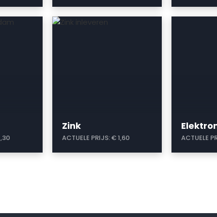
a
a
Zink
Elektr
1,30
ACTUELE PRIJS:
€ 1,60
ACTUELE PR