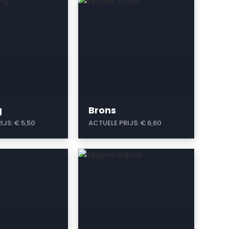
a
g
Brons
IJS:
€ 5,50
ACTUELE PRIJS:
€ 6,60
a