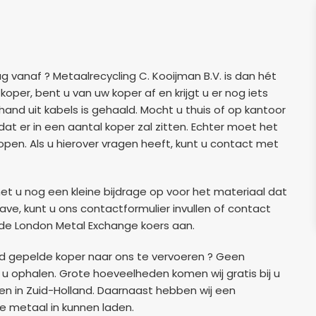
ag vanaf ? Metaalrecycling C. Kooijman B.V. is dan hét
koper, bent u van uw koper af en krijgt u er nog iets
and uit kabels is gehaald. Mocht u thuis of op kantoor
 dat er in een aantal koper zal zitten. Echter moet het
open. Als u hierover vragen heeft, kunt u contact met
het u nog een kleine bijdrage op voor het materiaal dat
gave, kunt u ons contactformulier invullen of contact
de London Metal Exchange koers aan.
nd gepelde koper naar ons te vervoeren ? Geen
u ophalen. Grote hoeveelheden komen wij gratis bij u
sen in Zuid-Holland. Daarnaast hebben wij een
e metaal in kunnen laden.