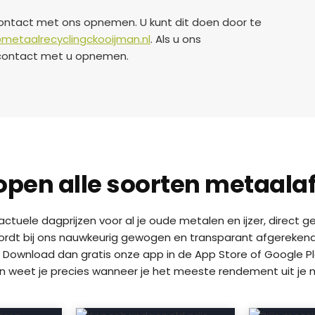
contact met ons opnemen. U kunt dit doen door te
metaalrecyclingckooijman.nl
. Als u ons
jd contact met u opnemen.
open alle soorten metaalaf
n actuele dagprijzen voor al je oude metalen en ijzer, direct
wordt bij ons nauwkeurig gewogen en transparant afgerekend. W
 Download dan gratis onze app in de App Store of Google Pla
en weet je precies wanneer je het meeste rendement uit je m