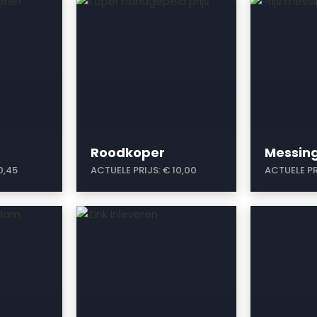
a
a
Roodkoper
Messin
0,45
ACTUELE PRIJS:
€ 10,00
ACTUELE PR
a
a