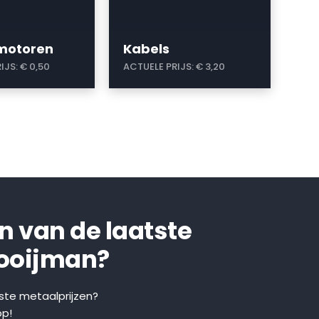
omotoren
Kabels
IJS:
€ 0,50
ACTUELE PRIJS:
€ 3,20
en van de laatste
Kooijman?
tste metaalprijzen?
pp!