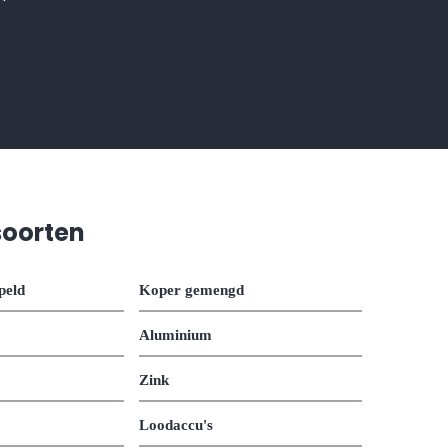
soorten
peld
Koper gemengd
Aluminium
Zink
Loodaccu's