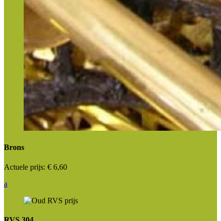
Brons
Actuele prijs:
€ 6,60
a
RVS 304