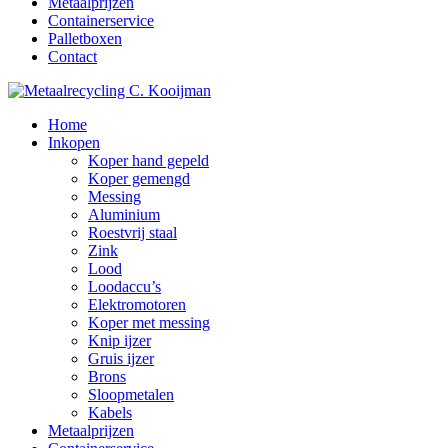
Metaalprijzen
Containerservice
Palletboxen
Contact
Home
Inkopen
Koper hand gepeld
Koper gemengd
Messing
Aluminium
Roestvrij staal
Zink
Lood
Loodaccu’s
Elektromotoren
Koper met messing
Knip ijzer
Gruis ijzer
Brons
Sloopmetalen
Kabels
Metaalprijzen