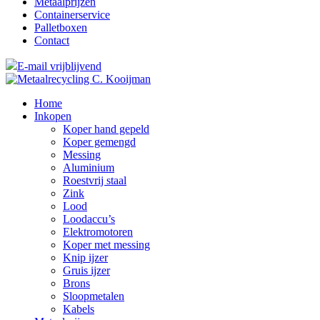
Metaalprijzen
Containerservice
Palletboxen
Contact
E-mail vrijblijvend
Home
Inkopen
Koper hand gepeld
Koper gemengd
Messing
Aluminium
Roestvrij staal
Zink
Lood
Loodaccu’s
Elektromotoren
Koper met messing
Knip ijzer
Gruis ijzer
Brons
Sloopmetalen
Kabels