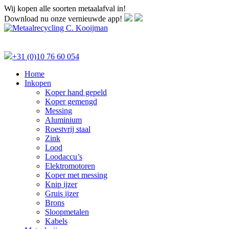
Wij kopen alle soorten metaalafval in!
Download nu onze vernieuwde app!
+31 (0)10 76 60 054
Home
Inkopen
Koper hand gepeld
Koper gemengd
Messing
Aluminium
Roestvrij staal
Zink
Lood
Loodaccu’s
Elektromotoren
Koper met messing
Knip ijzer
Gruis ijzer
Brons
Sloopmetalen
Kabels