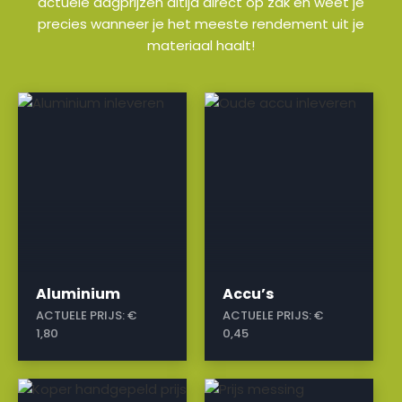
actuele dagprijzen altijd direct op zak en weet je
precies wanneer je het meeste rendement uit je
materiaal haalt!
a
a
Aluminium
Accu’s
ACTUELE PRIJS:
€
ACTUELE PRIJS:
€
1,80
0,45
a
a