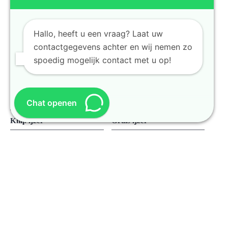
Koper hand gepeld
Koper gemengd
Hallo, heeft u een vraag? Laat uw
Messing
Aluminium
contactgegevens achter en wij nemen zo
spoedig mogelijk contact met u op!
Roestvrijstaal
Zink
Lood
Loodaccu's
Elektromotoren
Zwaar ijzer
Chat openen
Knip ijzer
Gruis ijzer
Brons
Chroomstaal
Kabels
Metaalrecycling C. Kooijman
. Alle rechten voorbehouden.