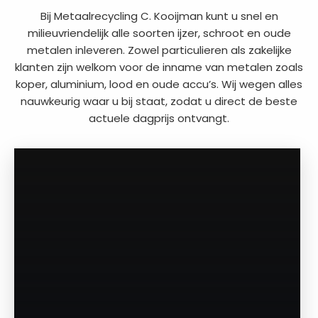
Bij Metaalrecycling C. Kooijman kunt u snel en
milieuvriendelijk alle soorten ijzer, schroot en oude
metalen inleveren. Zowel particulieren als zakelijke
klanten zijn welkom voor de inname van metalen zoals
koper, aluminium, lood en oude accu’s. Wij wegen alles
nauwkeurig waar u bij staat, zodat u direct de beste
actuele dagprijs ontvangt.
a