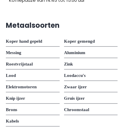
* Koffiepauze van 14.45 tot 15.00 uur
Metaalsoorten
Koper hand gepeld
Koper gemengd
Messing
Aluminium
Roestvrijstaal
Zink
Lood
Loodaccu's
Elektromotoren
Zwaar ijzer
Knip ijzer
Gruis ijzer
Brons
Chroomstaal
Kabels